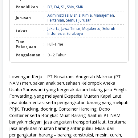
Pendidikan
:
D3
,
D4
,
S1
,
SMA
,
SMK
Administrasi Bisnis
,
Kimia
,
Manajemen
,
Jurusan
:
Pertanian
,
Semua Jurusan
Jakarta
,
Jawa Timur
,
Mojokerto
,
Seluruh
Lokasi
:
Indonesia
,
Surabaya
Tipe
:
Full-Time
Pekerjaan
Pengalaman
:
0 - 2 Tahun
Lowongan Kerja – PT Nusatrans Anugerah Makmur (PT
NAM) merupakan anak perusahaan Kelompok Aneka
Usaha Saraswanti yang bergerak dalam bidang jasa Freight
Forwarding, yang melayani Ekspedisi Muatan Kapal Laut,
jasa dokumentasi serta pengangkutan barang yang meliputi
PPJK, Trucking, dooring, Container Handling, Depo
Container serta Bongkat Muat Barang. Saat ini PT NAM
banyak melayani jasa angkutan transportasi laut, terutama
jasa angkutan muatan barang antar pulau. Mulai dari
pengangkutan barang – barang konstruksi, mesin, curah,