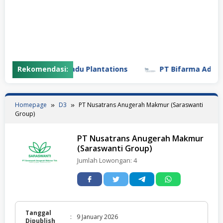
PT Gunung Madu Plantations
Rekomendasi:
PT Bifarma Adiluhung
Homepage
D3
PT Nusatrans Anugerah Makmur (Saraswanti
Group)
PT Nusatrans Anugerah Makmur
(Saraswanti Group)
Jumlah Lowongan:
4
Tanggal
:
9 January 2026
Dipublish