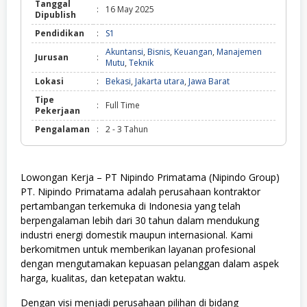
Tanggal
:
16 May 2025
Dipublish
Pendidikan
:
S1
Akuntansi
,
Bisnis
,
Keuangan
,
Manajemen
Jurusan
:
Mutu
,
Teknik
Lokasi
:
Bekasi
,
Jakarta utara
,
Jawa Barat
Tipe
:
Full Time
Pekerjaan
Pengalaman
:
2 - 3 Tahun
Lowongan Kerja – PT Nipindo Primatama (Nipindo Group)
PT. Nipindo Primatama adalah perusahaan kontraktor
pertambangan terkemuka di Indonesia yang telah
berpengalaman lebih dari 30 tahun dalam mendukung
industri energi domestik maupun internasional. Kami
berkomitmen untuk memberikan layanan profesional
dengan mengutamakan kepuasan pelanggan dalam aspek
harga, kualitas, dan ketepatan waktu.
Dengan visi menjadi perusahaan pilihan di bidang