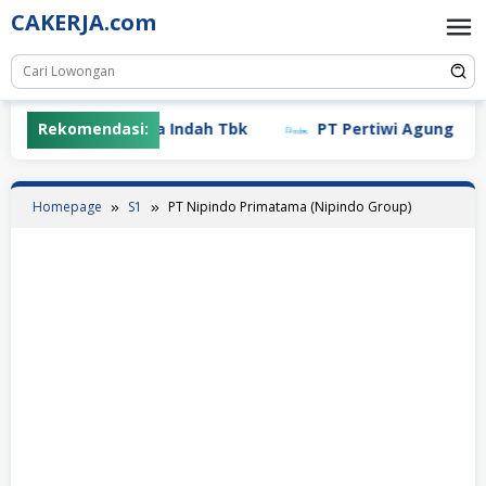
Skip
CAKERJA.com
to
content
Rekomendasi:
PT Mayora Indah Tbk
PT Pertiwi Agung (Lands
Homepage
S1
PT Nipindo Primatama (Nipindo Group)