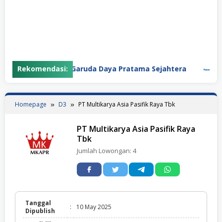
Rekomendasi:
PT Garuda Daya Pratama Sejahtera
PT P
Homepage
D3
PT Multikarya Asia Pasifik Raya Tbk
PT Multikarya Asia Pasifik Raya
Tbk
Jumlah Lowongan:
4
Tanggal
:
10 May 2025
Dipublish