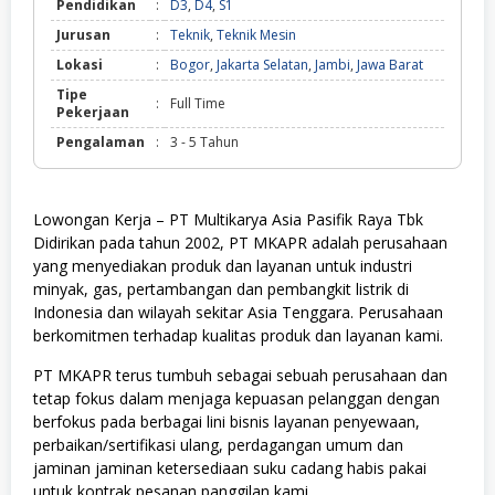
Pendidikan
:
D3
,
D4
,
S1
Jurusan
:
Teknik
,
Teknik Mesin
Lokasi
:
Bogor
,
Jakarta Selatan
,
Jambi
,
Jawa Barat
Tipe
:
Full Time
Pekerjaan
Pengalaman
:
3 - 5 Tahun
Lowongan Kerja – PT Multikarya Asia Pasifik Raya Tbk
Didirikan pada tahun 2002, PT MKAPR adalah perusahaan
yang menyediakan produk dan layanan untuk industri
minyak, gas, pertambangan dan pembangkit listrik di
Indonesia dan wilayah sekitar Asia Tenggara. Perusahaan
berkomitmen terhadap kualitas produk dan layanan kami.
PT MKAPR terus tumbuh sebagai sebuah perusahaan dan
tetap fokus dalam menjaga kepuasan pelanggan dengan
berfokus pada berbagai lini bisnis layanan penyewaan,
perbaikan/sertifikasi ulang, perdagangan umum dan
jaminan jaminan ketersediaan suku cadang habis pakai
untuk kontrak pesanan panggilan kami.