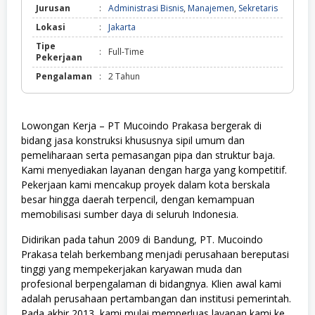
Jurusan
:
Administrasi Bisnis
,
Manajemen
,
Sekretaris
Lokasi
:
Jakarta
Tipe
:
Full-Time
Pekerjaan
Pengalaman
:
2 Tahun
Lowongan Kerja – PT Mucoindo Prakasa bergerak di
bidang jasa konstruksi khususnya sipil umum dan
pemeliharaan serta pemasangan pipa dan struktur baja.
Kami menyediakan layanan dengan harga yang kompetitif.
Pekerjaan kami mencakup proyek dalam kota berskala
besar hingga daerah terpencil, dengan kemampuan
memobilisasi sumber daya di seluruh Indonesia.
Didirikan pada tahun 2009 di Bandung, PT. Mucoindo
Prakasa telah berkembang menjadi perusahaan bereputasi
tinggi yang mempekerjakan karyawan muda dan
profesional berpengalaman di bidangnya. Klien awal kami
adalah perusahaan pertambangan dan institusi pemerintah.
Pada akhir 2013, kami mulai memperluas layanan kami ke