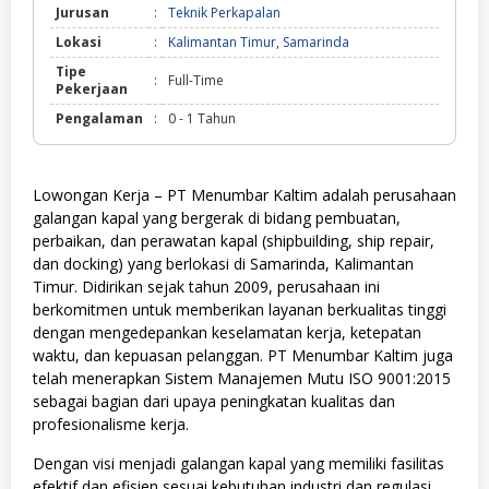
Jurusan
:
Teknik Perkapalan
Lokasi
:
Kalimantan Timur
,
Samarinda
Tipe
:
Full-Time
Pekerjaan
Pengalaman
:
0 - 1 Tahun
Lowongan Kerja – PT Menumbar Kaltim adalah perusahaan
galangan kapal yang bergerak di bidang pembuatan,
perbaikan, dan perawatan kapal (shipbuilding, ship repair,
dan docking) yang berlokasi di Samarinda, Kalimantan
Timur. Didirikan sejak tahun 2009, perusahaan ini
berkomitmen untuk memberikan layanan berkualitas tinggi
dengan mengedepankan keselamatan kerja, ketepatan
waktu, dan kepuasan pelanggan. PT Menumbar Kaltim juga
telah menerapkan Sistem Manajemen Mutu ISO 9001:2015
sebagai bagian dari upaya peningkatan kualitas dan
profesionalisme kerja.
Dengan visi menjadi galangan kapal yang memiliki fasilitas
efektif dan efisien sesuai kebutuhan industri dan regulasi,