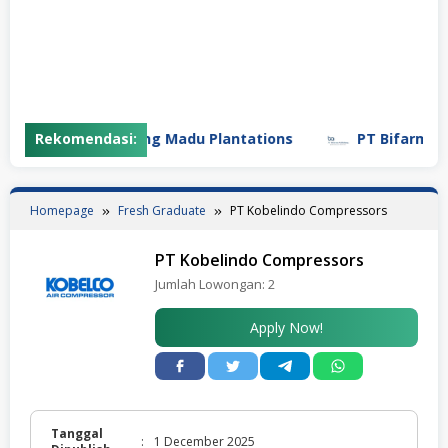
Rekomendasi:
PT Gunung Madu Plantations
PT Bifarma Adil
Homepage
Fresh Graduate
PT Kobelindo Compressors
PT Kobelindo Compressors
Jumlah Lowongan:
2
Apply Now!
Tanggal
:
1 December 2025