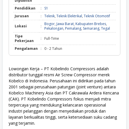
Dipublish
Pendidikan
:
S1
Jurusan
:
Teknik
,
Teknik Elektrikal
,
Teknik Otomotif
Bogor
,
Jawa Barat
,
Kabupaten Brebes
,
Lokasi
:
Pekalongan
,
Pemalang
,
Semarang
,
Tegal
Tipe
:
Full-Time
Pekerjaan
Pengalaman
:
0 - 2 Tahun
Lowongan Kerja – PT Kobelindo Compressors adalah
distributor tunggal resmi Air Screw Compressor merek
Kobelco di Indonesia. Perusahaan ini didirikan pada tahun
2001 sebagai perusahaan patungan (joint venture) antara
Kobelco Machinery Asia dan PT Cakrawala Ardera Kencana
(CAK). PT Kobelindo Compressors fokus menjadi mitra
terpercaya yang mendukung kelancaran operasional
industri pelanggan dengan menyediakan produk dan
layanan berkualitas tinggi, serta ketersediaan suku cadang
yang terjamin.