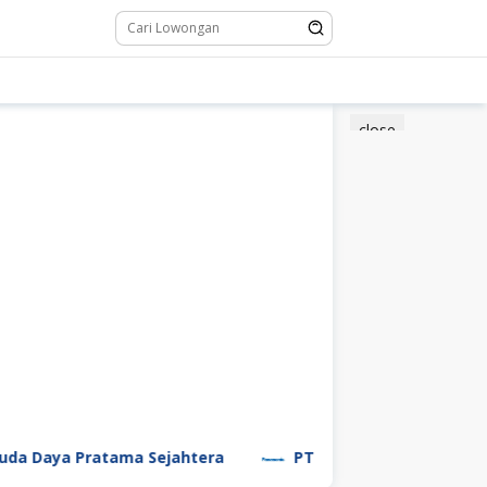
close
Daya Pratama Sejahtera
PT Panasonic Manufacturing