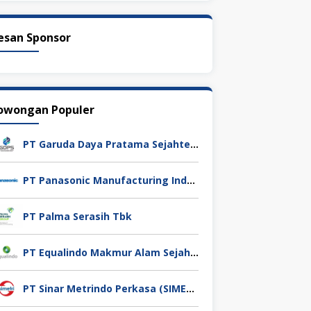
esan Sponsor
owongan Populer
PT Garuda Daya Pratama Sejahtera
PT Panasonic Manufacturing Indonesia
PT Palma Serasih Tbk
PT Equalindo Makmur Alam Sejahtera (Equalindo Group)
PT Sinar Metrindo Perkasa (SIMETRI)