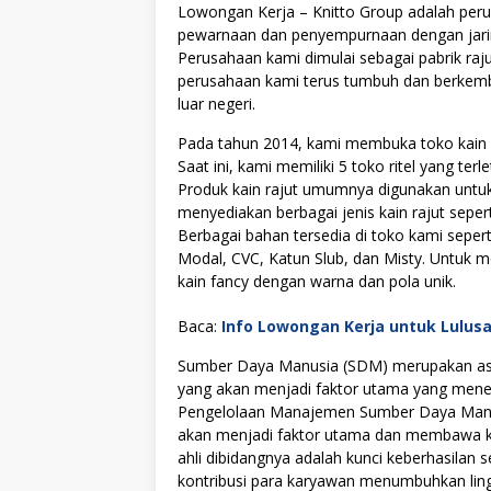
Lowongan Kerja – Knitto Group adalah peru
pewarnaan dan penyempurnaan dengan jaring
Perusahaan kami dimulai sebagai pabrik rajut
perusahaan kami terus tumbuh dan berkemb
luar negeri.
Pada tahun 2014, kami membuka toko kain p
Saat ini, kami memiliki 5 toko ritel yang te
Produk kain rajut umumnya digunakan untuk 
menyediakan berbagai jenis kain rajut sepert
Berbagai bahan tersedia di toko kami sepe
Modal, CVC, Katun Slub, dan Misty. Untuk 
kain fancy dengan warna dan pola unik.
Baca:
Info Lowongan Kerja untuk Lulus
Sumber Daya Manusia (SDM) merupakan asse
yang akan menjadi faktor utama yang menen
Pengelolaan Manajemen Sumber Daya Manus
akan menjadi faktor utama dan membawa kes
ahli dibidangnya adalah kunci keberhasilan s
kontribusi para karyawan menumbuhkan lingku