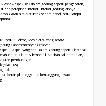
 aspek-aspek sipil dalam gedung seperti pengecatan,
, dan perapihan interior- interior gedung lainnya
onik atau alat-alat listrik seperti panel listrik, lampu
optimal
 Listrik / Elektro, Mesin atau yang setara
 gedung / apartemen/yang relevan
spek – Aspek yang ada Dalam gedung seperti Electrical:
etahuan arus kuat & lemah dll. Mechanical: pompa air,
r, saluran pembuangan
 (nilai plus)
g baik
r, berdisiplin tinggi, dan bertanggung jawab
g.