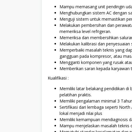
Mampu memasang unit pendingin udar
Menghubungkan sistem AC dengan salu
Menguji sistem untuk memastikan pem
Melakukan pembersihan dan perawatan 
memeriksa level refrigeran.
Memeriksa dan membersihkan saluran 
Melakukan kalibrasi dan penyesuaian 
Memperbaiki masalah teknis yang dapa
gangguan pada kompresor, atau masa
Mengganti komponen yang rusak atau u
Memberikan saran kepada karyawan t
Kualifikasi :
Memiliki latar belakang pendidikan di 
pelatihan praktis.
Memiliki pengalaman minimal 3 Tahu
Sertifikasi dari lembaga seperti North
lokal menjadi nilai plus
Memiliki kemampuan mendiagnosis da
Mampu menjelaskan masalah teknis da
Mematuhi standar keselamatan dan reg