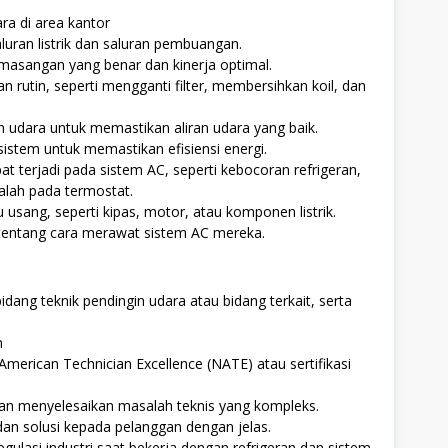
a di area kantor
ran listrik dan saluran pembuangan.
asangan yang benar dan kinerja optimal.
rutin, seperti mengganti filter, membersihkan koil, dan
udara untuk memastikan aliran udara yang baik.
sistem untuk memastikan efisiensi energi.
t terjadi pada sistem AC, seperti kebocoran refrigeran,
lah pada termostat.
sang, seperti kipas, motor, atau komponen listrik.
entang cara merawat sistem AC mereka.
bidang teknik pendingin udara atau bidang terkait, serta
n
 American Technician Excellence (NATE) atau sertifikasi
n menyelesaikan masalah teknis yang kompleks.
n solusi kepada pelanggan dengan jelas.
ulasi industri saat bekerja dengan refrigeran dan sistem