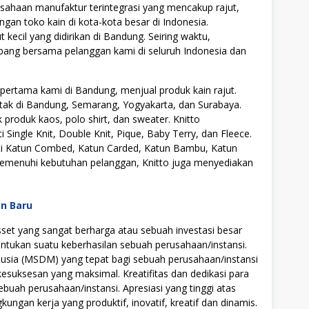
sahaan manufaktur terintegrasi yang mencakup rajut,
an toko kain di kota-kota besar di Indonesia.
 kecil yang didirikan di Bandung. Seiring waktu,
ang bersama pelanggan kami di seluruh Indonesia dan
ertama kami di Bandung, menjual produk kain rajut.
rletak di Bandung, Semarang, Yogyakarta, dan Surabaya.
produk kaos, polo shirt, dan sweater. Knitto
i Single Knit, Double Knit, Pique, Baby Terry, dan Fleece.
rti Katun Combed, Katun Carded, Katun Bambu, Katun
memenuhi kebutuhan pelanggan, Knitto juga menyediakan
an Baru
t yang sangat berharga atau sebuah investasi besar
tukan suatu keberhasilan sebuah perusahaan/instansi.
ia (MSDM) yang tepat bagi sebuah perusahaan/instansi
uksesan yang maksimal. Kreatifitas dan dedikasi para
ebuah perusahaan/instansi. Apresiasi yang tinggi atas
ngan kerja yang produktif, inovatif, kreatif dan dinamis.