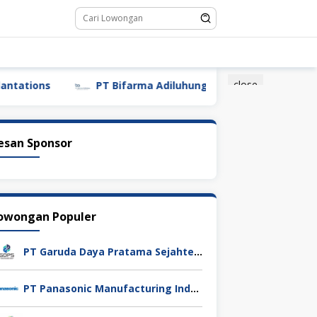
close
PT Bifarma Adiluhung (a Kalbe Company)
PT Ga
esan Sponsor
owongan Populer
PT Garuda Daya Pratama Sejahtera
PT Panasonic Manufacturing Indonesia