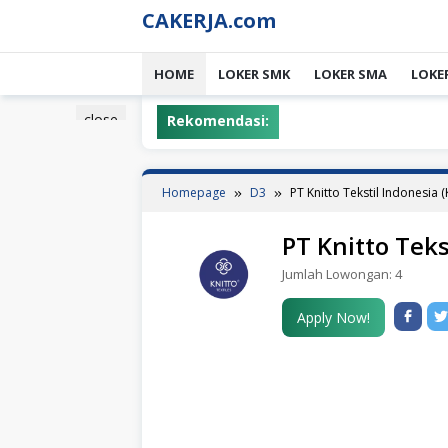
Skip
CAKERJA.com
to
content
HOME
LOKER SMK
LOKER SMA
LOKE
close
Rekomendasi:
Homepage
D3
PT Knitto Tekstil Indonesia 
PT Knitto Teks
Jumlah Lowongan:
4
Apply Now!