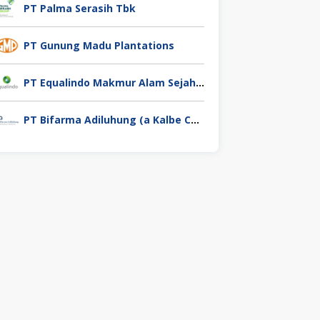
PT Palma Serasih Tbk
PT Gunung Madu Plantations
PT Equalindo Makmur Alam Sejahtera (Equalindo Group)
PT Bifarma Adiluhung (a Kalbe Company)