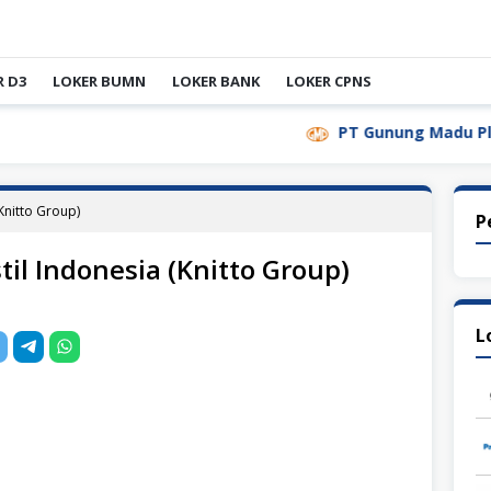
R D3
LOKER BUMN
LOKER BANK
LOKER CPNS
PT Gunung Madu Plantations
(Knitto Group)
P
til Indonesia (Knitto Group)
L