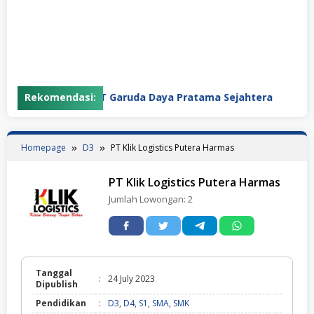
Rekomendasi:
PT Garuda Daya Pratama Sejahtera
PT
Homepage
D3
PT Klik Logistics Putera Harmas
PT Klik Logistics Putera Harmas
Jumlah Lowongan:
2
Tanggal
:
24 July 2023
Dipublish
Pendidikan
:
D3
,
D4
,
S1
,
SMA
,
SMK