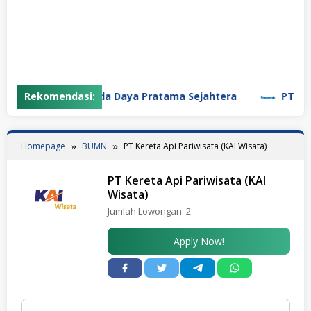
Rekomendasi:
PT Garuda Daya Pratama Sejahtera
PT Panasoni
Homepage
BUMN
PT Kereta Api Pariwisata (KAI Wisata)
PT Kereta Api Pariwisata (KAI
Wisata)
Jumlah Lowongan:
2
Apply Now!