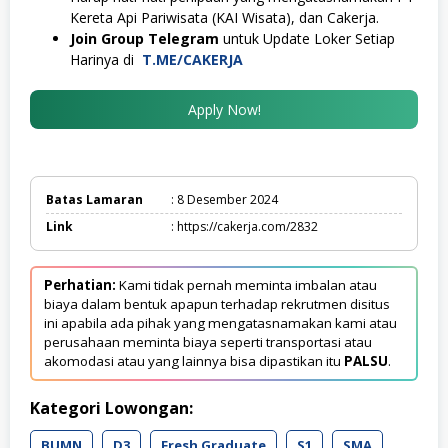
Kereta Api Pariwisata (KAI Wisata), dan Cakerja.
Join Group Telegram
untuk Update Loker Setiap
Harinya di
T.ME/CAKERJA
Apply Now!
Batas Lamaran
: 8 Desember 2024
Link
: https://cakerja.com/2832
Perhatian:
Kami tidak pernah meminta imbalan atau
biaya dalam bentuk apapun terhadap rekrutmen disitus
ini apabila ada pihak yang mengatasnamakan kami atau
perusahaan meminta biaya seperti transportasi atau
akomodasi atau yang lainnya bisa dipastikan itu
PALSU
.
Kategori Lowongan:
BUMN
D3
Fresh Graduate
S1
SMA