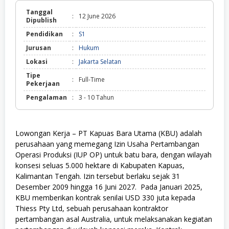
Tanggal
:
12 June 2026
Dipublish
Pendidikan
:
S1
Jurusan
:
Hukum
Lokasi
:
Jakarta Selatan
Tipe
:
Full-Time
Pekerjaan
Pengalaman
:
3 - 10 Tahun
Lowongan Kerja – PT Kapuas Bara Utama (KBU) adalah
perusahaan yang memegang Izin Usaha Pertambangan
Operasi Produksi (IUP OP) untuk batu bara, dengan wilayah
konsesi seluas 5.000 hektare di Kabupaten Kapuas,
Kalimantan Tengah. Izin tersebut berlaku sejak 31
Desember 2009 hingga 16 Juni 2027. Pada Januari 2025,
KBU memberikan kontrak senilai USD 330 juta kepada
Thiess Pty Ltd, sebuah perusahaan kontraktor
pertambangan asal Australia, untuk melaksanakan kegiatan