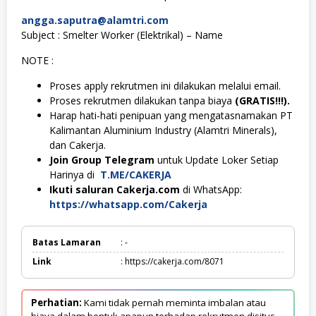
angga.saputra@alamtri.com
Subject : Smelter Worker (Elektrikal) – Name
NOTE :
Proses apply rekrutmen ini dilakukan melalui email.
Proses rekrutmen dilakukan tanpa biaya
(GRATIS!!!).
Harap hati-hati penipuan yang mengatasnamakan PT
Kalimantan Aluminium Industry (Alamtri Minerals),
dan Cakerja.
Join Group Telegram
untuk Update Loker Setiap
Harinya di
T.ME/CAKERJA
Ikuti saluran Cakerja.com
di WhatsApp:
https://whatsapp.com/Cakerja
Batas Lamaran
: -
Link
: https://cakerja.com/8071
Perhatian:
Kami tidak pernah meminta imbalan atau
biaya dalam bentuk apapun terhadap rekrutmen disitus