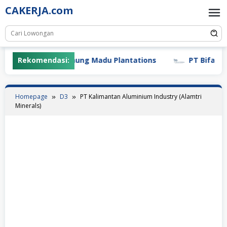
Skip
CAKERJA.com
to
content
Rekomendasi:
PT Gunung Madu Plantations
PT Bifarma Ad
Homepage
D3
PT Kalimantan Aluminium Industry (Alamtri
Minerals)