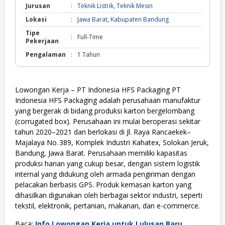
Jurusan
:
Teknik Listrik
,
Teknik Mesin
Lokasi
:
Jawa Barat
,
Kabupaten Bandung
Tipe
:
Full-Time
Pekerjaan
Pengalaman
:
1 Tahun
Lowongan Kerja – PT Indonesia HFS Packaging PT
Indonesia HFS Packaging adalah perusahaan manufaktur
yang bergerak di bidang produksi karton bergelombang
(corrugated box). Perusahaan ini mulai beroperasi sekitar
tahun 2020–2021 dan berlokasi di Jl. Raya Rancaekek–
Majalaya No. 389, Komplek Industri Kahatex, Solokan Jeruk,
Bandung, Jawa Barat. Perusahaan memiliki kapasitas
produksi harian yang cukup besar, dengan sistem logistik
internal yang didukung oleh armada pengiriman dengan
pelacakan berbasis GPS. Produk kemasan karton yang
dihasilkan digunakan oleh berbagai sektor industri, seperti
tekstil, elektronik, pertanian, makanan, dan e-commerce.
Baca:
Info Lowongan Kerja untuk Lulusan Baru