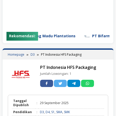
Rekomendasi:
PT Gunung Madu Plantations
PT Bifarma Adil
Homepage
D3
PT Indonesia HFS Packaging
PT Indonesia HFS Packaging
Jumlah Lowongan:
1
Tanggal
:
29 September 2025
Dipublish
Pendidikan
:
D3
,
D4
,
S1
,
SMA
,
SMK