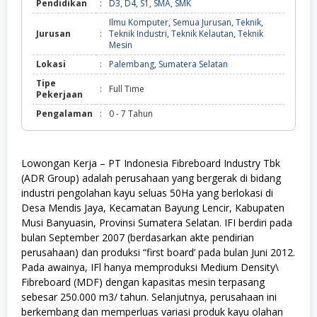
Pendidikan
:
D3
,
D4
,
S1
,
SMA
,
SMK
Ilmu Komputer
,
Semua Jurusan
,
Teknik
,
Jurusan
:
Teknik Industri
,
Teknik Kelautan
,
Teknik
Mesin
Lokasi
:
Palembang
,
Sumatera Selatan
Tipe
:
Full Time
Pekerjaan
Pengalaman
:
0 - 7 Tahun
Lowongan Kerja – PT Indonesia Fibreboard Industry Tbk
(ADR Group) adalah perusahaan yang bergerak di bidang
industri pengolahan kayu seluas 50Ha yang berlokasi di
Desa Mendis Jaya, Kecamatan Bayung Lencir, Kabupaten
Musi Banyuasin, Provinsi Sumatera Selatan. IFI berdiri pada
bulan September 2007 (berdasarkan akte pendirian
perusahaan) dan produksi “first board’ pada bulan Juni 2012.
Pada awainya, IFl hanya memproduksi Medium Density\
Fibreboard (MDF) dengan kapasitas mesin terpasang
sebesar 250.000 m3/ tahun. Selanjutnya, perusahaan ini
berkembang dan memperluas variasi produk kayu olahan