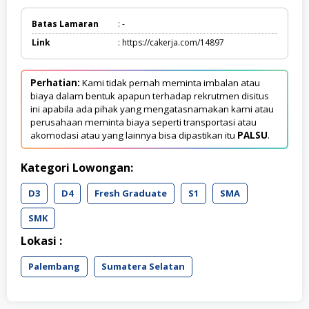
Batas Lamaran
: -
Link
: https://cakerja.com/14897
Perhatian:
Kami tidak pernah meminta imbalan atau
biaya dalam bentuk apapun terhadap rekrutmen disitus
ini apabila ada pihak yang mengatasnamakan kami atau
perusahaan meminta biaya seperti transportasi atau
akomodasi atau yang lainnya bisa dipastikan itu
PALSU
.
Kategori Lowongan:
D3
D4
Fresh Graduate
S1
SMA
SMK
Lokasi :
Palembang
Sumatera Selatan