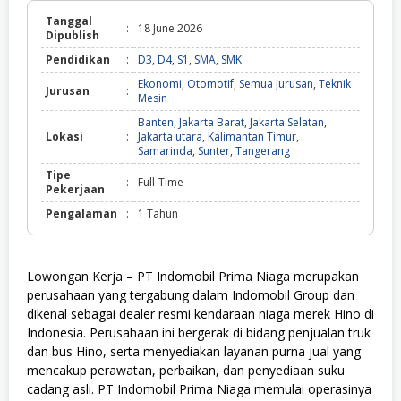
Tanggal
:
18 June 2026
Dipublish
Pendidikan
:
D3
,
D4
,
S1
,
SMA
,
SMK
Ekonomi
,
Otomotif
,
Semua Jurusan
,
Teknik
Jurusan
:
Mesin
Banten
,
Jakarta Barat
,
Jakarta Selatan
,
Lokasi
:
Jakarta utara
,
Kalimantan Timur
,
Samarinda
,
Sunter
,
Tangerang
Tipe
:
Full-Time
Pekerjaan
Pengalaman
:
1 Tahun
Lowongan Kerja – PT Indomobil Prima Niaga merupakan
perusahaan yang tergabung dalam
Indomobil Group
dan
dikenal sebagai dealer resmi kendaraan niaga merek
Hino
di
Indonesia. Perusahaan ini bergerak di bidang penjualan truk
dan bus Hino, serta menyediakan layanan purna jual yang
mencakup perawatan, perbaikan, dan penyediaan suku
cadang asli. PT Indomobil Prima Niaga memulai operasinya