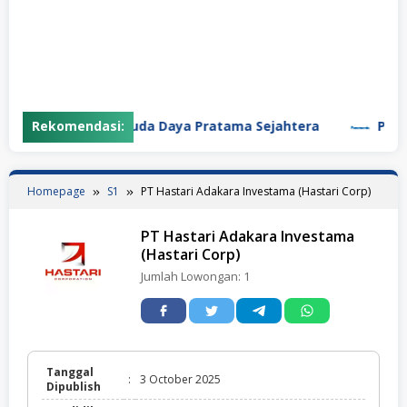
Rekomendasi:
PT Garuda Daya Pratama Sejahtera
PT Pana
Homepage
S1
PT Hastari Adakara Investama (Hastari Corp)
PT Hastari Adakara Investama
(Hastari Corp)
Jumlah Lowongan:
1
Tanggal
:
3 October 2025
Dipublish