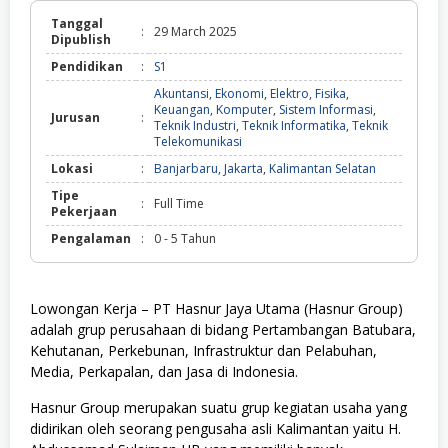
Tanggal
:
29 March 2025
Dipublish
Pendidikan
:
S1
Akuntansi
,
Ekonomi
,
Elektro
,
Fisika
,
Keuangan
,
Komputer
,
Sistem Informasi
,
Jurusan
:
Teknik Industri
,
Teknik Informatika
,
Teknik
Telekomunikasi
Lokasi
:
Banjarbaru
,
Jakarta
,
Kalimantan Selatan
Tipe
:
Full Time
Pekerjaan
Pengalaman
:
0 - 5 Tahun
Lowongan Kerja – PT Hasnur Jaya Utama (Hasnur Group)
adalah grup perusahaan di bidang Pertambangan Batubara,
Kehutanan, Perkebunan, Infrastruktur dan Pelabuhan,
Media, Perkapalan, dan Jasa di Indonesia.
Hasnur Group merupakan suatu grup kegiatan usaha yang
didirikan oleh seorang pengusaha asli Kalimantan yaitu H.