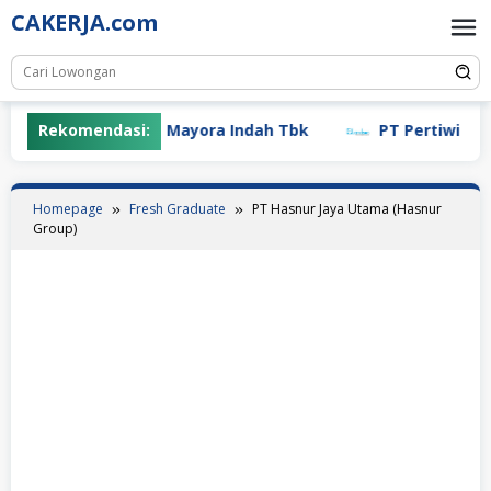
Skip
CAKERJA.com
to
content
Rekomendasi:
PT Mayora Indah Tbk
PT Pertiwi Agung 
Homepage
Fresh Graduate
PT Hasnur Jaya Utama (Hasnur
Group)