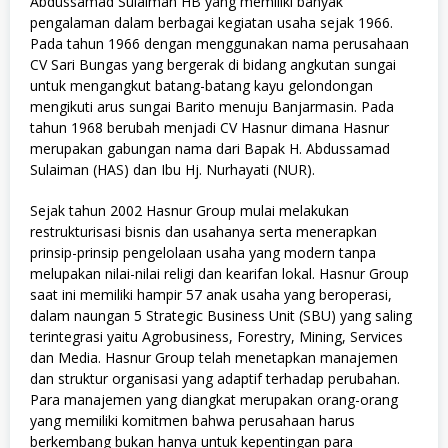
Abdussamad Sulaiman HB yang memiliki banyak
pengalaman dalam berbagai kegiatan usaha sejak 1966.
Pada tahun 1966 dengan menggunakan nama perusahaan
CV Sari Bungas yang bergerak di bidang angkutan sungai
untuk mengangkut batang-batang kayu gelondongan
mengikuti arus sungai Barito menuju Banjarmasin. Pada
tahun 1968 berubah menjadi CV Hasnur dimana Hasnur
merupakan gabungan nama dari Bapak H. Abdussamad
Sulaiman (HAS) dan Ibu Hj. Nurhayati (NUR).
Sejak tahun 2002 Hasnur Group mulai melakukan
restrukturisasi bisnis dan usahanya serta menerapkan
prinsip-prinsip pengelolaan usaha yang modern tanpa
melupakan nilai-nilai religi dan kearifan lokal. Hasnur Group
saat ini memiliki hampir 57 anak usaha yang beroperasi,
dalam naungan 5 Strategic Business Unit (SBU) yang saling
terintegrasi yaitu Agrobusiness, Forestry, Mining, Services
dan Media. Hasnur Group telah menetapkan manajemen
dan struktur organisasi yang adaptif terhadap perubahan.
Para manajemen yang diangkat merupakan orang-orang
yang memiliki komitmen bahwa perusahaan harus
berkembang bukan hanya untuk kepentingan para