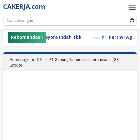
Skip
CAKERJA.com
to
content
Rekomendasi:
PT Mayora Indah Tbk
PT Pertiwi Agung (La
Homepage
D3
PT Gunung Samudera Internasional (GSI
Group)