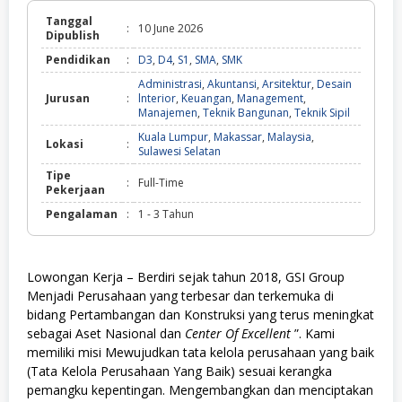
Tanggal
:
10 June 2026
Dipublish
Pendidikan
:
D3
,
D4
,
S1
,
SMA
,
SMK
Administrasi
,
Akuntansi
,
Arsitektur
,
Desain
Jurusan
:
lnterior
,
Keuangan
,
Management
,
Manajemen
,
Teknik Bangunan
,
Teknik Sipil
Kuala Lumpur
,
Makassar
,
Malaysia
,
Lokasi
:
Sulawesi Selatan
Tipe
:
Full-Time
Pekerjaan
Pengalaman
:
1 - 3 Tahun
Lowongan Kerja – Berdiri sejak tahun 2018, GSI Group
Menjadi Perusahaan yang terbesar dan terkemuka di
bidang Pertambangan dan Konstruksi yang terus meningkat
sebagai Aset Nasional dan
Center Of Excellent
”. Kami
memiliki misi Mewujudkan tata kelola perusahaan yang baik
(Tata Kelola Perusahaan Yang Baik) sesuai kerangka
pemangku kepentingan. Mengembangkan dan menciptakan