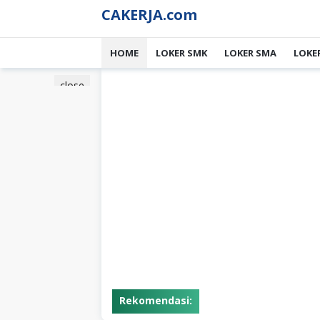
Skip
CAKERJA.com
to
content
HOME
LOKER SMK
LOKER SMA
LOKE
close
Rekomendasi: