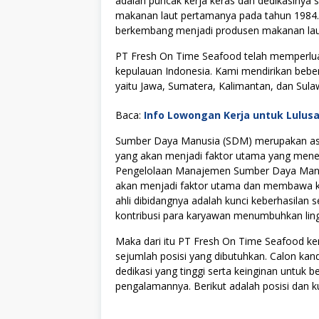
adalah puncak kerja keras dan dedikasinya 
makanan laut pertamanya pada tahun 1984.
berkembang menjadi produsen makanan laut 
PT Fresh On Time Seafood telah memperlu
kepulauan Indonesia. Kami mendirikan bebe
yaitu Jawa, Sumatera, Kalimantan, dan Sula
Baca:
Info Lowongan Kerja untuk Lulus
Sumber Daya Manusia (SDM) merupakan asse
yang akan menjadi faktor utama yang menen
Pengelolaan Manajemen Sumber Daya Manus
akan menjadi faktor utama dan membawa kes
ahli dibidangnya adalah kunci keberhasilan s
kontribusi para karyawan menumbuhkan lingku
Maka dari itu PT Fresh On Time Seafood 
sejumlah posisi yang dibutuhkan. Calon kan
dedikasi yang tinggi serta keinginan untuk
pengalamannya. Berikut adalah posisi dan ku