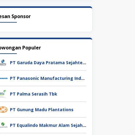
esan Sponsor
owongan Populer
PT Garuda Daya Pratama Sejahtera
PT Panasonic Manufacturing Indonesia
PT Palma Serasih Tbk
PT Gunung Madu Plantations
PT Equalindo Makmur Alam Sejahtera (Equalindo Group)