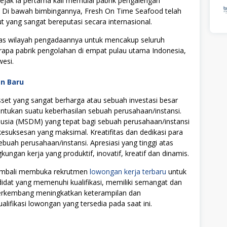
sejak ia pertama kali memulai pabrik pengalengan
 Di bawah bimbingannya, Fresh On Time Seafood telah
yang sangat bereputasi secara internasional.
as wilayah pengadaannya untuk mencakup seluruh
rapa pabrik pengolahan di empat pulau utama Indonesia,
wesi.
an Baru
t yang sangat berharga atau sebuah investasi besar
tukan suatu keberhasilan sebuah perusahaan/instansi.
ia (MSDM) yang tepat bagi sebuah perusahaan/instansi
uksesan yang maksimal. Kreatifitas dan dedikasi para
ebuah perusahaan/instansi. Apresiasi yang tinggi atas
ngan kerja yang produktif, inovatif, kreatif dan dinamis.
kembali membuka rekrutmen
lowongan kerja terbaru
untuk
didat yang memenuhi kualifikasi, memiliki semangat dan
 berkembang meningkatkan keterampilan dan
alifikasi lowongan yang tersedia pada saat ini.