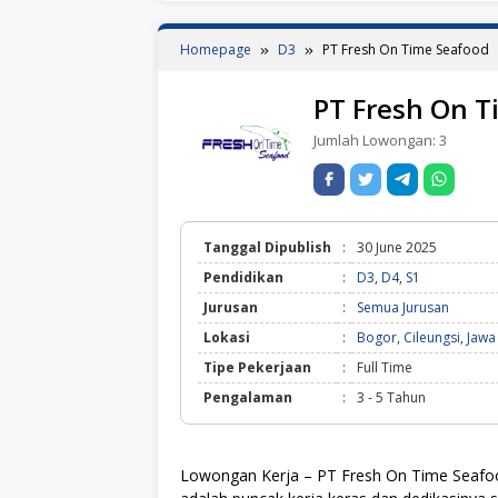
Homepage
D3
PT Fresh On Time Seafood
PT Fresh On T
Jumlah Lowongan:
3
Tanggal Dipublish
:
30 June 2025
Pendidikan
:
D3
,
D4
,
S1
Jurusan
:
Semua Jurusan
Lokasi
:
Bogor
,
Cileungsi
,
Jawa
Tipe Pekerjaan
:
Full Time
Pengalaman
:
3 - 5 Tahun
Lowongan Kerja – PT Fresh On Time Seafood 