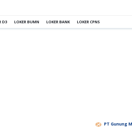
R D3
LOKER BUMN
LOKER BANK
LOKER CPNS
PT Gunung Madu Pla