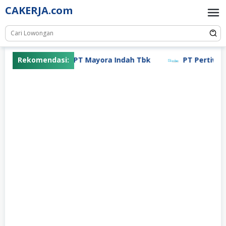
Skip
CAKERJA.com
to
content
Rekomendasi:
PT Mayora Indah Tbk
PT Pertiwi A