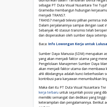
diumumkan dalam Tambahan Berita Negara
sebagai PT Duta Visual Nusantara Tivi Tuj
Gramedia membangun hubungan kerjasama s
menjadi TRANS7.
TRANS7 menjadi televisi pilihan pemirsa Ind
Dalam perjalanannya sampai dengan saat ini, 
Sebanyak 40 stasiun transmisi telah berope
dan dioperasikan oleh sumber daya setempa
Baca:
Info Lowongan Kerja untuk Lulus
Sumber Daya Manusia (SDM) merupakan asse
yang akan menjadi faktor utama yang menen
Pengelolaan Manajemen Sumber Daya Manus
akan menjadi faktor utama dan membawa kes
ahli dibidangnya adalah kunci keberhasilan s
kontribusi para karyawan menumbuhkan lingku
Maka dari itu PT Duta Visual Nusantara T
kerja terbaru
untuk sejumlah posisi yang dib
memiliki semangat dan dedikasi yang tingg
keterampilan dan pengalamannya. Berikut ad