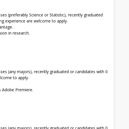
sses (preferably Science or Statistic), recently graduated
ing experience are welcome to apply.
antage.
ion in research.
lasses (any majors), recently graduated or candidates with 0
elcome to apply.
as Adobe Premiere.
lasses (any majors), recently graduated or candidates with 0