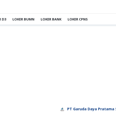
R D3
LOKER BUMN
LOKER BANK
LOKER CPNS
PT Garuda Daya Pratama Sejahte