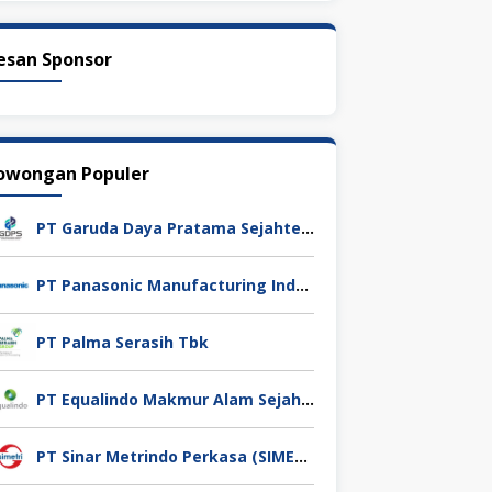
esan Sponsor
owongan Populer
PT Garuda Daya Pratama Sejahtera
PT Panasonic Manufacturing Indonesia
PT Palma Serasih Tbk
PT Equalindo Makmur Alam Sejahtera (Equalindo Group)
PT Sinar Metrindo Perkasa (SIMETRI)