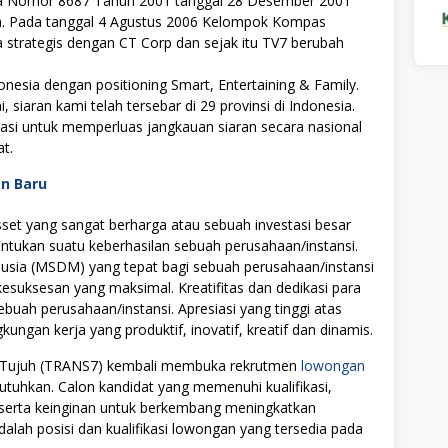
 Nomor 8687 Tahun 2001 tanggal 28 Desember 2001
uh. Pada tanggal 4 Agustus 2006 Kelompok Kompas
trategis dengan CT Corp dan sejak itu TV7 berubah
onesia dengan positioning Smart, Entertaining & Family.
siaran kami telah tersebar di 29 provinsi di Indonesia.
rasi untuk memperluas jangkauan siaran secara nasional
t.
an Baru
t yang sangat berharga atau sebuah investasi besar
tukan suatu keberhasilan sebuah perusahaan/instansi.
ia (MSDM) yang tepat bagi sebuah perusahaan/instansi
uksesan yang maksimal. Kreatifitas dan dedikasi para
ebuah perusahaan/instansi. Apresiasi yang tinggi atas
ngan kerja yang produktif, inovatif, kreatif dan dinamis.
ivi Tujuh (TRANS7) kembali membuka rekrutmen
lowongan
utuhkan. Calon kandidat yang memenuhi kualifikasi,
i serta keinginan untuk berkembang meningkatkan
alah posisi dan kualifikasi lowongan yang tersedia pada