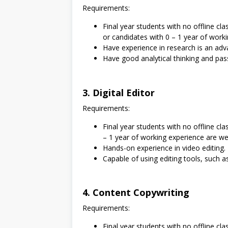
Requirements:
Final year students with no offline cla
or candidates with 0 – 1 year of work
Have experience in research is an adv
Have good analytical thinking and pass
3. Digital Editor
Requirements:
⁠Final year students with no offline c
– 1 year of working experience are w
Hands-on experience in video editing.
Capable of using editing tools, such 
4. Content Copywriting
Requirements:
⁠Final year students with no offline c