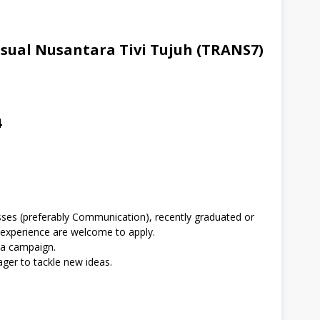
sual Nusantara Tivi Tujuh (TRANS7)
4
lasses (preferably Communication), recently graduated or
 experience are welcome to apply.
ia campaign.
ager to tackle new ideas.