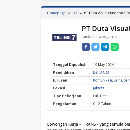
Homepage
D3
PT Duta Visual Nusantara Ti
PT Duta Visua
Jumlah Lowongan:
4
Tanggal Dipublish
:
19 May 2024
Pendidikan
:
D3
,
D4
,
S1
Jurusan
:
Komunikasi
,
Sains
,
Sem
Lokasi
:
Jakarta
Tipe Pekerjaan
:
Full Time
Pengalaman
:
0 - 2 Tahun
Lowongan Kerja – TRANS7 yang semula ber