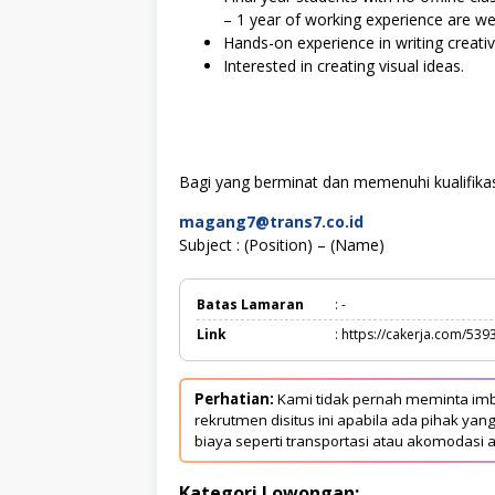
– 1 year of working experience are w
Hands-on experience in writing creative
Interested in creating visual ideas.
Bagi yang berminat dan memenuhi kualifikasi
magang7@trans7.co.id
Subject : (Position) – (Name)
Batas Lamaran
: -
Link
: https://cakerja.com/539
Perhatian:
Kami tidak pernah meminta imb
rekrutmen disitus ini apabila ada pihak 
biaya seperti transportasi atau akomodasi a
Kategori Lowongan: