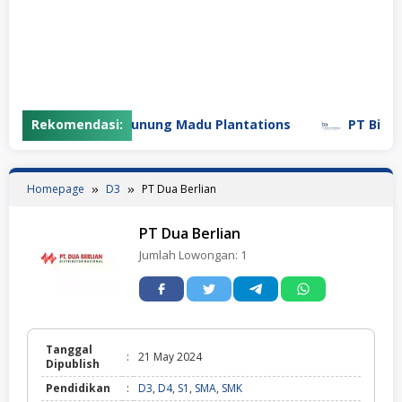
Rekomendasi:
PT Gunung Madu Plantations
PT Bifarma
Homepage
D3
PT Dua Berlian
PT Dua Berlian
Jumlah Lowongan:
1
Tanggal
:
21 May 2024
Dipublish
Pendidikan
:
D3
,
D4
,
S1
,
SMA
,
SMK