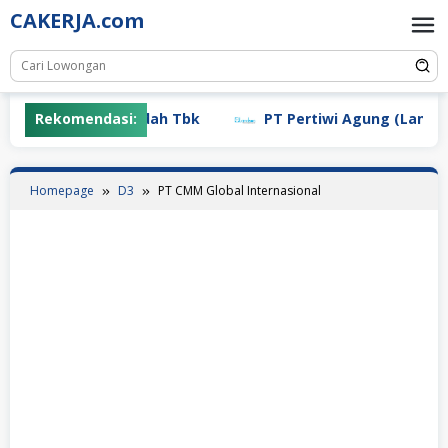
Skip
CAKERJA.com
to
content
PT Mayora Indah Tbk
Rekomendasi:
PT Pertiwi Agung (Landson)
Homepage
D3
PT CMM Global Internasional