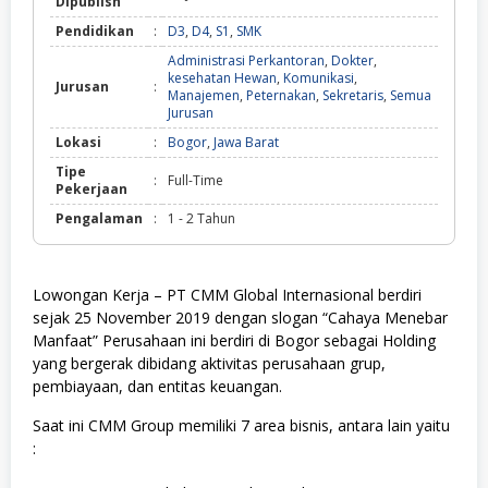
Dipublish
Pendidikan
:
D3
,
D4
,
S1
,
SMK
Administrasi Perkantoran
,
Dokter
,
kesehatan Hewan
,
Komunikasi
,
Jurusan
:
Manajemen
,
Peternakan
,
Sekretaris
,
Semua
Jurusan
Lokasi
:
Bogor
,
Jawa Barat
Tipe
:
Full-Time
Pekerjaan
Pengalaman
:
1 - 2 Tahun
Lowongan Kerja – PT CMM Global Internasional berdiri
sejak 25 November 2019 dengan slogan “Cahaya Menebar
Manfaat” Perusahaan ini berdiri di Bogor sebagai Holding
yang bergerak dibidang aktivitas perusahaan grup,
pembiayaan, dan entitas keuangan.
Saat ini CMM Group memiliki 7 area bisnis, antara lain yaitu
: