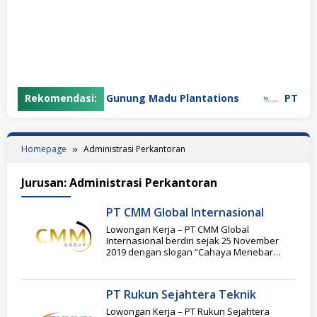
Rekomendasi:
PT Gunung Madu Plantations
PT Bifar
Homepage
Administrasi Perkantoran
Jurusan:
Administrasi Perkantoran
PT CMM Global Internasional
Lowongan Kerja – PT CMM Global
Internasional berdiri sejak 25 November
2019 dengan slogan “Cahaya Menebar
Manfaat” Perusahaan ini berdiri
PT Rukun Sejahtera Teknik
Lowongan Kerja – PT Rukun Sejahtera