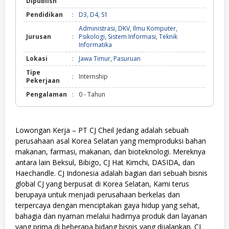
Dipublish
Pendidikan
:
D3
,
D4
,
S1
Administrasi
,
DKV
,
Ilmu Komputer
,
Jurusan
:
Psikologi
,
Sistem Informasi
,
Teknik
Informatika
Lokasi
:
Jawa Timur
,
Pasuruan
Tipe
:
Internship
Pekerjaan
Pengalaman
:
0 - Tahun
Lowongan Kerja – PT CJ Cheil Jedang adalah sebuah
perusahaan asal Korea Selatan yang memproduksi bahan
makanan, farmasi, makanan, dan bioteknologi. Mereknya
antara lain Beksul, Bibigo, CJ Hat Kimchi, DASIDA, dan
Haechandle. CJ Indonesia adalah bagian dari sebuah bisnis
global CJ yang berpusat di Korea Selatan, Kami terus
berupaya untuk menjadi perusahaan berkelas dan
terpercaya dengan menciptakan gaya hidup yang sehat,
bahagia dan nyaman melalui hadirnya produk dan layanan
yang prima di beberapa bidang bisnis yang dijalankan. CJ