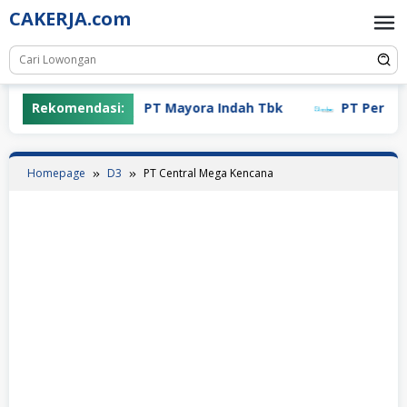
Skip
CAKERJA.com
to
content
Rekomendasi:
PT Mayora Indah Tbk
PT Pertiwi A
Homepage
D3
PT Central Mega Kencana