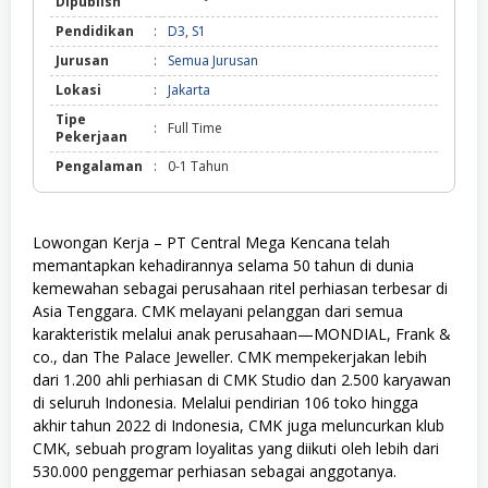
Dipublish
Pendidikan
:
D3
,
S1
Jurusan
:
Semua Jurusan
Lokasi
:
Jakarta
Tipe
:
Full Time
Pekerjaan
Pengalaman
:
0-1 Tahun
Lowongan Kerja – PT Central Mega Kencana telah
memantapkan kehadirannya selama 50 tahun di dunia
kemewahan sebagai perusahaan ritel perhiasan terbesar di
Asia Tenggara. CMK melayani pelanggan dari semua
karakteristik melalui anak perusahaan—MONDIAL, Frank &
co., dan The Palace Jeweller. CMK mempekerjakan lebih
dari 1.200 ahli perhiasan di CMK Studio dan 2.500 karyawan
di seluruh Indonesia. Melalui pendirian 106 toko hingga
akhir tahun 2022 di Indonesia, CMK juga meluncurkan klub
CMK, sebuah program loyalitas yang diikuti oleh lebih dari
530.000 penggemar perhiasan sebagai anggotanya.