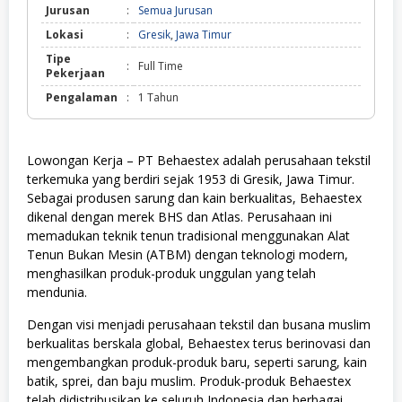
Jurusan
:
Semua Jurusan
Lokasi
:
Gresik
,
Jawa Timur
Tipe
:
Full Time
Pekerjaan
Pengalaman
:
1 Tahun
Lowongan Kerja – PT Behaestex
adalah perusahaan tekstil
terkemuka yang berdiri sejak 1953 di Gresik, Jawa Timur.
Sebagai produsen sarung dan kain berkualitas, Behaestex
dikenal dengan merek BHS dan Atlas.
Perusahaan ini
memadukan teknik tenun tradisional menggunakan Alat
Tenun Bukan Mesin (ATBM) dengan teknologi modern,
menghasilkan produk-produk unggulan yang telah
mendunia.
Dengan visi menjadi perusahaan tekstil dan busana muslim
berkualitas berskala global, Behaestex terus berinovasi dan
mengembangkan produk-produk baru, seperti sarung, kain
batik, sprei, dan baju muslim.
Produk-produk Behaestex
telah didistribusikan ke seluruh Indonesia dan berbagai