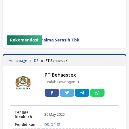
nesia
Rekomendasi:
PT Palma Serasih Tbk
Homepage
D3
PT Behaestex
PT Behaestex
Jumlah Lowongan:
1
Tanggal
:
30 May 2025
Dipublish
Pendidikan
:
D3
,
D4
,
S1