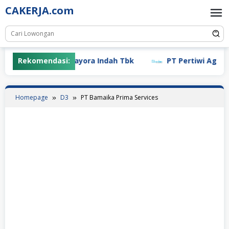
Skip
CAKERJA.com
to
content
Rekomendasi:
PT Mayora Indah Tbk
PT Pertiwi Agung (
Homepage
D3
PT Bamaika Prima Services