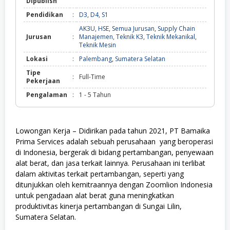
Dipublish
Pendidikan
:
D3
,
D4
,
S1
AK3U
,
HSE
,
Semua Jurusan
,
Supply Chain
Jurusan
:
Manajemen
,
Teknik K3
,
Teknik Mekanikal
,
Teknik Mesin
Lokasi
:
Palembang
,
Sumatera Selatan
Tipe
:
Full-Time
Pekerjaan
Pengalaman
:
1 - 5 Tahun
Lowongan Kerja – Didirikan pada tahun 2021, PT Bamaika
Prima Services adalah sebuah perusahaan yang beroperasi
di Indonesia, bergerak di bidang pertambangan, penyewaan
alat berat, dan jasa terkait lainnya. Perusahaan ini terlibat
dalam aktivitas terkait pertambangan, seperti yang
ditunjukkan oleh kemitraannya dengan Zoomlion Indonesia
untuk pengadaan alat berat guna meningkatkan
produktivitas kinerja pertambangan di Sungai Lilin,
Sumatera Selatan.