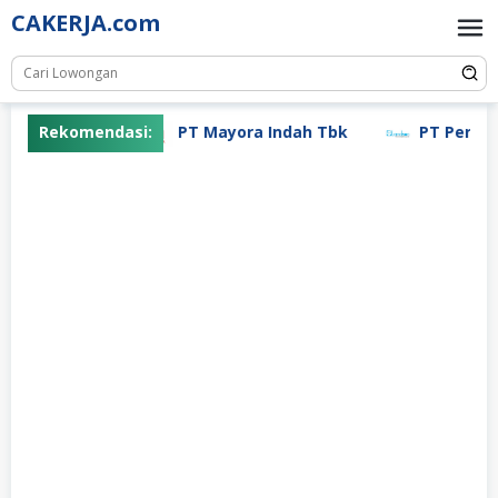
Skip
CAKERJA.com
to
content
Rekomendasi:
PT Mayora Indah Tbk
PT Pertiwi