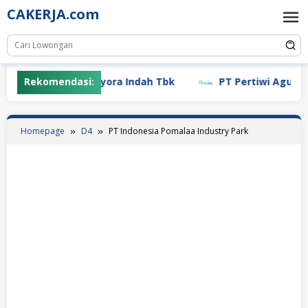
Skip
CAKERJA.com
to
content
Rekomendasi:
PT Mayora Indah Tbk
PT Pertiwi Agung (La
Homepage
D4
PT Indonesia Pomalaa Industry Park