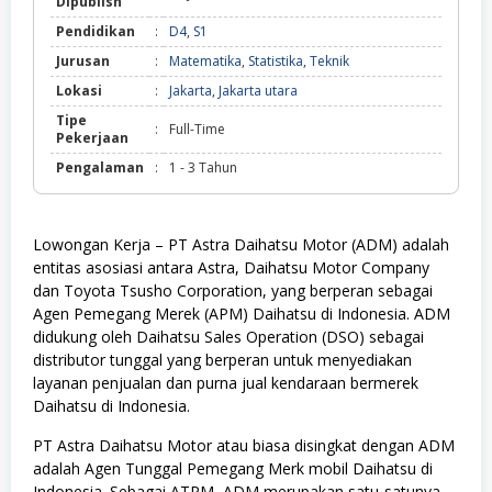
Dipublish
Pendidikan
:
D4
,
S1
Jurusan
:
Matematika
,
Statistika
,
Teknik
Lokasi
:
Jakarta
,
Jakarta utara
Tipe
:
Full-Time
Pekerjaan
Pengalaman
:
1 - 3 Tahun
Lowongan Kerja –
P
T Astra Daihatsu Motor (ADM) adalah
entitas asosiasi antara Astra, Daihatsu Motor Company
dan Toyota Tsusho Corporation, yang berperan sebagai
Agen Pemegang Merek (APM) Daihatsu di Indonesia. ADM
didukung oleh Daihatsu Sales Operation (DSO) sebagai
distributor tunggal yang berperan untuk menyediakan
layanan penjualan dan purna jual kendaraan bermerek
Daihatsu di Indonesia.
PT Astra Daihatsu Motor atau biasa disingkat dengan ADM
adalah Agen Tunggal Pemegang Merk mobil Daihatsu di
Indonesia. Sebagai ATPM, ADM merupakan satu-satunya