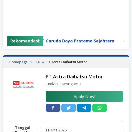
Rekomendasi:
PT Garuda Daya Pratama Sejahtera
PT
Homepage
D4
PT Astra Daihatsu Motor
PT Astra Daihatsu Motor
Jumlah Lowongan:
1
Apply Now!
Tanggal
:
11 June 2026