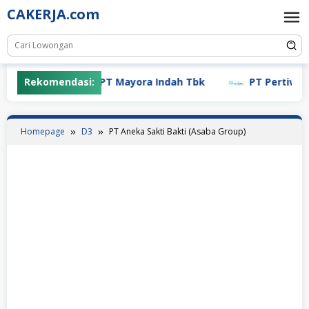
Skip
CAKERJA.com
to
content
Rekomendasi:
PT Mayora Indah Tbk
PT Pertiwi Agu
Homepage
D3
PT Aneka Sakti Bakti (Asaba Group)