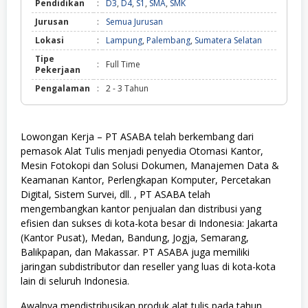
Pendidikan
:
D3
,
D4
,
S1
,
SMA
,
SMK
Jurusan
:
Semua Jurusan
Lokasi
:
Lampung
,
Palembang
,
Sumatera Selatan
Tipe
:
Full Time
Pekerjaan
Pengalaman
:
2 - 3 Tahun
Lowongan Kerja – PT ASABA telah berkembang dari
pemasok Alat Tulis menjadi penyedia Otomasi Kantor,
Mesin Fotokopi dan Solusi Dokumen, Manajemen Data &
Keamanan Kantor, Perlengkapan Komputer, Percetakan
Digital, Sistem Survei, dll. , PT ASABA telah
mengembangkan kantor penjualan dan distribusi yang
efisien dan sukses di kota-kota besar di Indonesia: Jakarta
(Kantor Pusat), Medan, Bandung, Jogja, Semarang,
Balikpapan, dan Makassar. PT ASABA juga memiliki
jaringan subdistributor dan reseller yang luas di kota-kota
lain di seluruh Indonesia.
Awalnya mendistribusikan produk alat tulis pada tahun