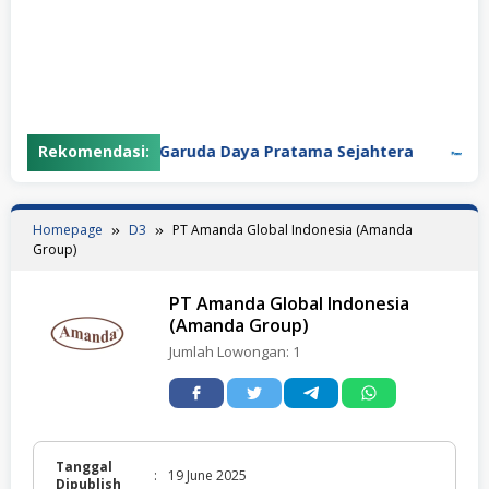
Rekomendasi:
PT Garuda Daya Pratama Sejahtera
PT 
Homepage
D3
PT Amanda Global Indonesia (Amanda
Group)
PT Amanda Global Indonesia
(Amanda Group)
Jumlah Lowongan:
1
Tanggal
:
19 June 2025
Dipublish