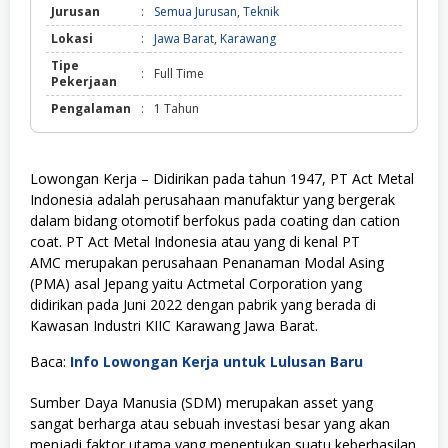
Jurusan
:
Semua Jurusan
,
Teknik
Lokasi
:
Jawa Barat
,
Karawang
Tipe
:
Full Time
Pekerjaan
Pengalaman
:
1 Tahun
Lowongan Kerja – Didirikan pada tahun 1947, PT Act Metal
Indonesia adalah perusahaan manufaktur yang bergerak
dalam bidang otomotif berfokus pada coating dan cation
coat. PT Act Metal Indonesia atau yang di kenal PT
AMC merupakan perusahaan Penanaman Modal Asing
(PMA) asal Jepang yaitu Actmetal Corporation yang
didirikan pada Juni 2022 dengan pabrik yang berada di
Kawasan Industri KIIC Karawang Jawa Barat.
Baca:
Info Lowongan Kerja untuk Lulusan Baru
Sumber Daya Manusia (SDM) merupakan asset yang
sangat berharga atau sebuah investasi besar yang akan
menjadi faktor utama yang menentukan suatu keberhasilan