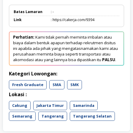
Batas Lamaran
: -
Link
: https://cakerja.com/9394
Perhatian:
Kami tidak pernah meminta imbalan atau
biaya dalam bentuk apapun terhadap rekrutmen disitus
ini apabila ada pihak yang mengatasnamakan kami atau
perusahaan meminta biaya seperti transportasi atau
akomodasi atau yang lainnya bisa dipastikan itu
PALSU
.
Kategori Lowongan:
Fresh Graduate
SMA
SMK
Lokasi :
Cakung
Jakarta Timur
Samarinda
Semarang
Tangerang
Tangerang Selatan