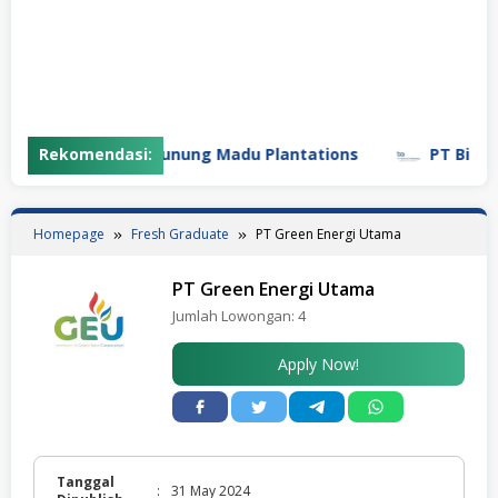
Rekomendasi:
PT Gunung Madu Plantations
PT Bifarma 
Homepage
Fresh Graduate
PT Green Energi Utama
PT Green Energi Utama
Jumlah Lowongan:
4
Apply Now!
Tanggal
:
31 May 2024