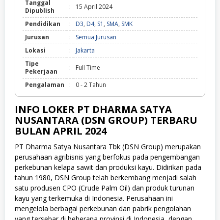
Tanggal
:
15 April 2024
Dipublish
Pendidikan
:
D3
,
D4
,
S1
,
SMA
,
SMK
Jurusan
:
Semua Jurusan
Lokasi
:
Jakarta
Tipe
:
Full Time
Pekerjaan
Pengalaman
:
0 - 2 Tahun
INFO LOKER PT DHARMA SATYA
NUSANTARA (DSN GROUP) TERBARU
BULAN APRIL 2024
PT Dharma Satya Nusantara Tbk (DSN Group)
merupakan
perusahaan agribisnis yang berfokus pada pengembangan
perkebunan kelapa sawit dan produksi kayu. Didirikan pada
tahun 1980, DSN Group telah berkembang menjadi salah
satu produsen CPO (Crude Palm Oil) dan produk turunan
kayu yang terkemuka di Indonesia. Perusahaan ini
mengelola berbagai perkebunan dan pabrik pengolahan
yang tersebar di beberapa provinsi di Indonesia, dengan