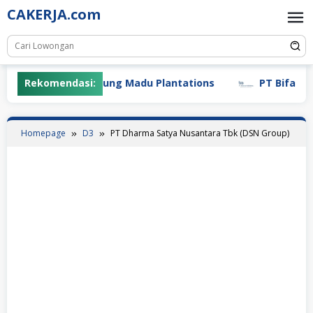
Skip
CAKERJA.com
to
content
Rekomendasi:
PT Gunung Madu Plantations
PT Bifarma Ad
Homepage
D3
PT Dharma Satya Nusantara Tbk (DSN Group)