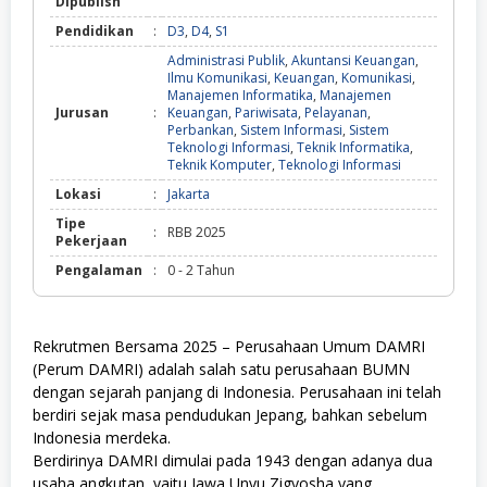
Dipublish
Pendidikan
:
D3
,
D4
,
S1
Administrasi Publik
,
Akuntansi Keuangan
,
Ilmu Komunikasi
,
Keuangan
,
Komunikasi
,
Manajemen Informatika
,
Manajemen
Jurusan
:
Keuangan
,
Pariwisata
,
Pelayanan
,
Perbankan
,
Sistem Informasi
,
Sistem
Teknologi Informasi
,
Teknik Informatika
,
Teknik Komputer
,
Teknologi Informasi
Lokasi
:
Jakarta
Tipe
:
RBB 2025
Pekerjaan
Pengalaman
:
0 - 2 Tahun
Rekrutmen Bersama 2025 – Perusahaan Umum DAMRI
(Perum DAMRI) adalah salah satu perusahaan BUMN
dengan sejarah panjang di Indonesia. Perusahaan ini telah
berdiri sejak masa pendudukan Jepang, bahkan sebelum
Indonesia merdeka.
Berdirinya DAMRI dimulai pada 1943 dengan adanya dua
usaha angkutan, yaitu Jawa Unyu Zigyosha yang