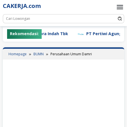
Skip
CAKERJA.com
to
content
Rekomendasi:
PT Mayora Indah Tbk
PT Pertiwi Agung (Lands
Homepage
BUMN
Perusahaan Umum Damri