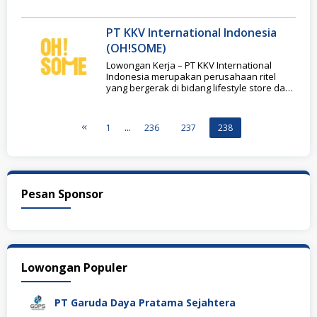
PT KKV International Indonesia
(OH!SOME)
Lowongan Kerja – PT KKV International
Indonesia merupakan perusahaan ritel
yang bergerak di bidang lifestyle store dan
menjadi pengelola resmi
1
…
236
237
238
Pesan Sponsor
Lowongan Populer
PT Garuda Daya Pratama Sejahtera