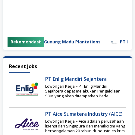
Rekomendasi:
PT Gunung Madu Plantations
PT Bifar
CAKERJA.com
Recent Jobs
PT Enlig Mandiri Sejahtera
Lowongan Kerja – PT Enlig Mandiri
Sejahtera dapat melakukan Pengelolaan
SDM yang akan ditempatkan Pada
perusahaan Klien, mulai dari proses
PT Aice Sumatera Industry (AICE)
Lowongan Kerja – Aice adalah perusahaan
lisensi dari Singapura dan memiliki tim yang
berpengalaman 20 tahun di industri es krim.