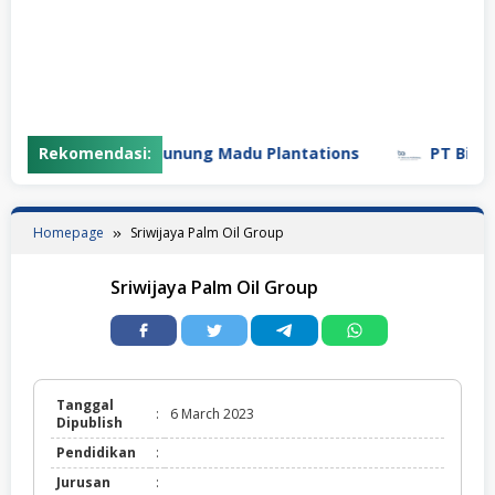
Rekomendasi:
PT Gunung Madu Plantations
PT Bifarma
Homepage
Sriwijaya Palm Oil Group
Sriwijaya Palm Oil Group
Tanggal
:
6 March 2023
Dipublish
Pendidikan
:
Jurusan
: