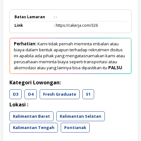
Batas Lamaran
: -
Link
: https://cakerja.com/326
Perhatian:
Kami tidak pernah meminta imbalan atau
biaya dalam bentuk apapun terhadap rekrutmen disitus
ini apabila ada pihak yang mengatasnamakan kami atau
perusahaan meminta biaya seperti transportasi atau
akomodasi atau yang lainnya bisa dipastikan itu
PALSU
.
Kategori Lowongan:
D3
D4
Fresh Graduate
S1
Lokasi :
Kalimantan Barat
Kalimantan Selatan
Kalimantan Tengah
Pontianak