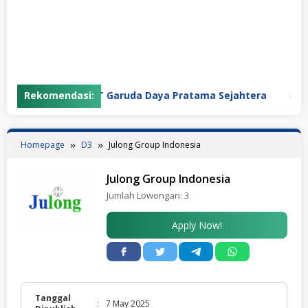
Rekomendasi:
PT Garuda Daya Pratama Sejahtera
PT
Homepage
D3
Julong Group Indonesia
Julong Group Indonesia
Jumlah Lowongan:
3
Apply Now!
Tanggal
:
7 May 2025