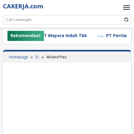
Skip
CAKERJA.com
to
content
Rekomendasi:
PT Mayora Indah Tbk
PT Pertiwi Agu
Homepage
S1
Wicked Pies