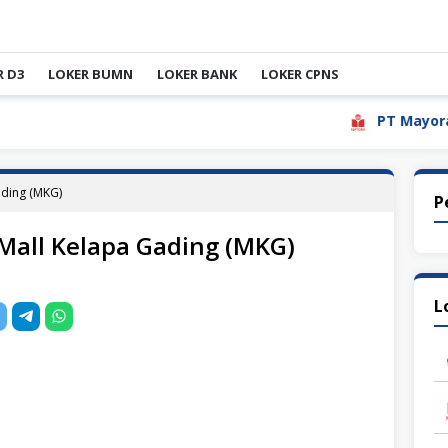
R D3
LOKER BUMN
LOKER BANK
LOKER CPNS
PT Mayora Indah
ding (MKG)
P
all Kelapa Gading (MKG)
L