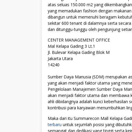
atas seluas 150.000 m2 yang dikembangkan
yang memadukan fashion dengan makanan se
dibangun untuk memenuhi beragam kebutuh
sekitar 600 tenant di dalamnya serta secara
dan ditunggu-tunggu oleh pengunjung setia
CENTER MANAGEMENT OFFICE
Mal Kelapa Gading 3 Lt.1
Jl. Bulevar Kelapa Gading Blok M
Jakarta Utara
14240
Sumber Daya Manusia (SDM) merupakan asse
yang akan menjadi faktor utama yang menen
Pengelolaan Manajemen Sumber Daya Manus
akan menjadi faktor utama dan membawa kes
ahli dibidangnya adalah kunci keberhasilan s
kontribusi para karyawan menumbuhkan lingku
Maka dari itu Summarecon Mall Kelapa Ga
terbaru
untuk sejumlah posisi yang dibutuhk
semangat dan dedikasi yang tinggi serta k