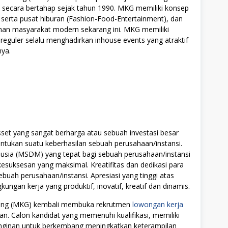
 secara bertahap sejak tahun 1990. MKG memiliki konsep
rta pusat hiburan (Fashion-Food-Entertainment), dan
an masyarakat modern sekarang ini. MKG memiliki
 reguler selalu menghadirkan inhouse events yang atraktif
nya.
t yang sangat berharga atau sebuah investasi besar
tukan suatu keberhasilan sebuah perusahaan/instansi.
ia (MSDM) yang tepat bagi sebuah perusahaan/instansi
uksesan yang maksimal. Kreatifitas dan dedikasi para
ebuah perusahaan/instansi. Apresiasi yang tinggi atas
ngan kerja yang produktif, inovatif, kreatif dan dinamis.
ding (MKG) kembali membuka rekrutmen
lowongan kerja
an. Calon kandidat yang memenuhi kualifikasi, memiliki
einginan untuk berkembang meningkatkan keterampilan