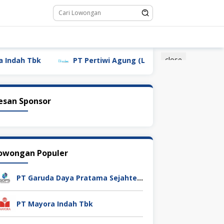
close
 Tbk
PT Pertiwi Agung (Landson)
PT Sebastian
esan Sponsor
owongan Populer
PT Garuda Daya Pratama Sejahtera
PT Mayora Indah Tbk