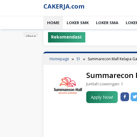
Skip
CAKERJA.com
to
content
HOME
LOKER SMK
LOKER SMA
LOKE
close
Rekomendasi:
Homepage
S1
Summarecon Mall Kelapa Ga
Summarecon M
Jumlah Lowongan:
1
Apply Now!