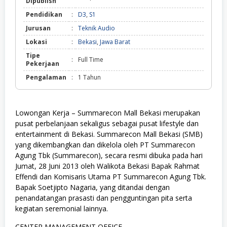
Dipublish
Pendidikan
:
D3
,
S1
Jurusan
:
Teknik Audio
Lokasi
:
Bekasi
,
Jawa Barat
Tipe
:
Full Time
Pekerjaan
Pengalaman
:
1 Tahun
Lowongan Kerja – Summarecon Mall Bekasi merupakan
pusat perbelanjaan sekaligus sebagai pusat lifestyle dan
entertainment di Bekasi. Summarecon Mall Bekasi (SMB)
yang dikembangkan dan dikelola oleh PT Summarecon
Agung Tbk (Summarecon), secara resmi dibuka pada hari
Jumat, 28 Juni 2013 oleh Walikota Bekasi Bapak Rahmat
Effendi dan Komisaris Utama PT Summarecon Agung Tbk.
Bapak Soetjipto Nagaria, yang ditandai dengan
penandatangan prasasti dan pengguntingan pita serta
kegiatan seremonial lainnya.
CENTER MANAGEMENT OFFICE