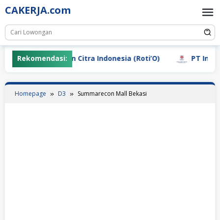
Skip
CAKERJA.com
to
content
PT Sebastian Citra Indonesia (Roti’O)
Rekomendasi:
PT Indo Glo
Homepage
D3
Summarecon Mall Bekasi