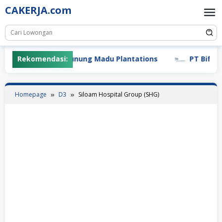
Skip
CAKERJA.com
to
content
Rekomendasi:
PT Gunung Madu Plantations
PT Bifarma A
Homepage
D3
Siloam Hospital Group (SHG)