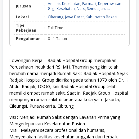
Analisis Kesehatan
,
Farmasi
,
Keperawatan
Jurusan
:
Gigi
,
Kesehatan
,
Ners
,
Semua Jurusan
Lokasi
:
Cikarang
,
Jawa Barat
,
Kabupaten Bekasi
Tipe
:
Full Time
Pekerjaan
Pengalaman
:
0 - 1 Tahun
Lowongan Kerja – Radjak Hospital Group merupakan
Perusahaan Induk dari RS. MH. Thamrin yang kini telah
berubah nama menjadi Rumah Sakit Radjak Hospital. Sejak
Radjak Hospital Group didirikan pada tahun 1979 oleh Dr. H.
Abdul Radjak, DSOG, kini Radjak Hospital Group telah
memiliki empat rumah sakit. Saat ini Radjak Group Hospital
mempunyai rumah sakit di beberapa kota yaitu Jakarta,
Cileungsi, Purawakarta, Cibitung.
Visi : Menjadi Rumah Sakit dengan Layanan Prima yang
Mengedepankan Keselamatan Pasien.
Misi : Melayani secara profesional dan humanis,
Menyediakan fasilitas kesehatan unggulan dan terbaik,