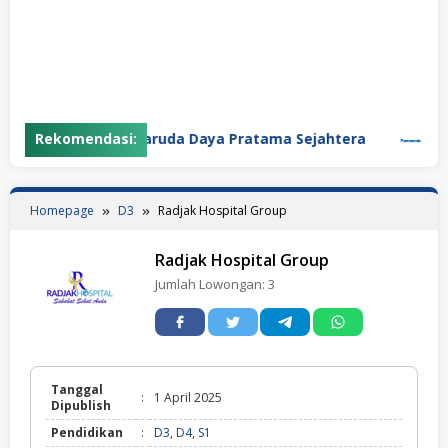
Rekomendasi:
PT Garuda Daya Pratama Sejahtera
PT Pa
Homepage
D3
Radjak Hospital Group
Radjak Hospital Group
Jumlah Lowongan:
3
Tanggal
:
1 April 2025
Dipublish
Pendidikan
:
D3
,
D4
,
S1