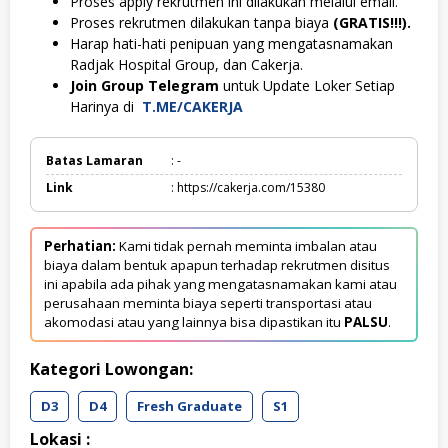
Proses apply rekrutmen ini dilakukan melalui email.
Proses rekrutmen dilakukan tanpa biaya
(GRATIS!!!).
Harap hati-hati penipuan yang mengatasnamakan
Radjak Hospital Group, dan Cakerja.
Join Group Telegram
untuk Update Loker Setiap
Harinya di
T.ME/CAKERJA
Batas Lamaran
: -
Link
: https://cakerja.com/15380
Perhatian:
Kami tidak pernah meminta imbalan atau
biaya dalam bentuk apapun terhadap rekrutmen disitus
ini apabila ada pihak yang mengatasnamakan kami atau
perusahaan meminta biaya seperti transportasi atau
akomodasi atau yang lainnya bisa dipastikan itu
PALSU
.
Kategori Lowongan:
D3
D4
Fresh Graduate
S1
Lokasi :