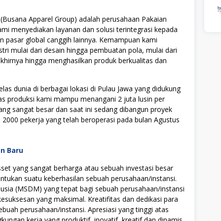
(Busana Apparel Group) adalah perusahaan Pakaian
Kami menyediakan layanan dan solusi terintegrasi kepada
an pasar global canggih lainnya. Kemampuan kami
stri mulai dari desain hingga pembuatan pola, mulai dari
khirnya hingga menghasilkan produk berkualitas dan
las dunia di berbagai lokasi di Pulau Jawa yang didukung
tas produksi kami mampu menangani 2 juta lusin per
ang sangat besar dan saat ini sedang dibangun proyek
s 2000 pekerja yang telah beroperasi pada bulan Agustus
an Baru
t yang sangat berharga atau sebuah investasi besar
tukan suatu keberhasilan sebuah perusahaan/instansi.
ia (MSDM) yang tepat bagi sebuah perusahaan/instansi
uksesan yang maksimal. Kreatifitas dan dedikasi para
ebuah perusahaan/instansi. Apresiasi yang tinggi atas
ngan kerja yang produktif, inovatif, kreatif dan dinamis.