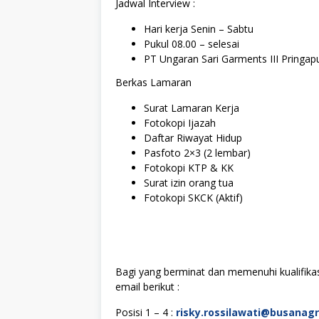
Jadwal Interview :
Hari kerja Senin – Sabtu
Pukul 08.00 – selesai
PT Ungaran Sari Garments III Pringap
Berkas Lamaran
Surat Lamaran Kerja
Fotokopi Ijazah
Daftar Riwayat Hidup
Pasfoto 2×3 (2 lembar)
Fotokopi KTP & KK
Surat izin orang tua
Fotokopi SKCK (Aktif)
Bagi yang berminat dan memenuhi kualifikas
email berikut :
Posisi 1 – 4 :
risky.rossilawati@busanag