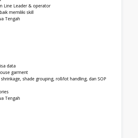
 Line Leader & operator
ik memiliki skill
awa Tengah
lisa data
house garment
 shrinkage, shade grouping, roll/lot handling, dan SOP
ories
awa Tengah