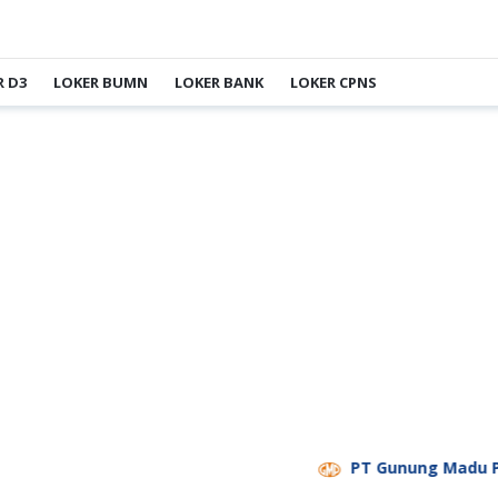
R D3
LOKER BUMN
LOKER BANK
LOKER CPNS
PT Gunung Madu Plantatio