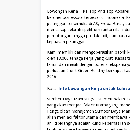
Lowongan Kerja – PT Top And Top Apparel 
berorientasi ekspor terbesar di Indonesia. 
pelanggan terkemuka di AS, Eropa Barat, d
mencakup seluruh spektrum rantai nilai indu
pemotongan hingga produk jadi, dan pada a
kepuasan pelanggan.
Kami memiliki dan mengoperasikan pabrik ke
oleh 13.000 tenaga kerja yang kuat. Kapasi
tahun dan masih dengan potensi ekspansi y
perluasan 2 unit Green Building berkapasita
2016
Baca:
Info Lowongan Kerja untuk Lulus
Sumber Daya Manusia (SDM) merupakan asse
yang akan menjadi faktor utama yang menen
Pengelolaan Manajemen Sumber Daya Manus
akan menjadi faktor utama dan membawa kes
ahli dibidangnya adalah kunci keberhasilan s
kontribusi para karyawan menumbuhkan lingku