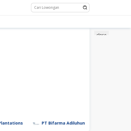
close
ns
PT Bifarma Adiluhung (a Kalbe Company)
PT