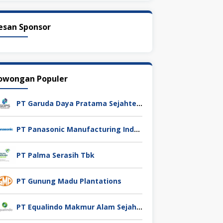
esan Sponsor
owongan Populer
PT Garuda Daya Pratama Sejahtera
PT Panasonic Manufacturing Indonesia
PT Palma Serasih Tbk
PT Gunung Madu Plantations
PT Equalindo Makmur Alam Sejahtera (Equalindo Group)