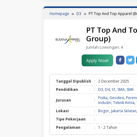
Homepage
D3
PT Top And Top Apparel (B
PT Top And To
Group)
Jumlah Lowongan:
4
Apply Now!
Tanggal Dipublish
:
2 December 2025
Pendidikan
:
D3
,
D4
,
S1
,
SMA
,
SMK
Fisika
,
Geodesi
,
Peren
Jurusan
:
Industri
,
Teknik Kimia
,
Lokasi
:
Bogor
,
Jakarta Selatan
Tipe Pekerjaan
:
Pengalaman
:
1 - 2 Tahun