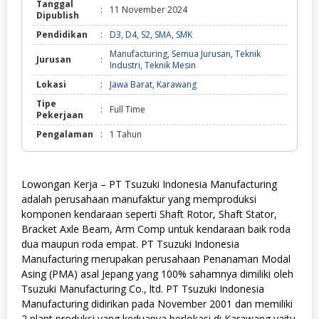
Tanggal
:
11 November 2024
Dipublish
Pendidikan
:
D3
,
D4
,
S2
,
SMA
,
SMK
Manufacturing
,
Semua Jurusan
,
Teknik
Jurusan
:
Industri
,
Teknik Mesin
Lokasi
:
Jawa Barat
,
Karawang
Tipe
:
Full Time
Pekerjaan
Pengalaman
:
1 Tahun
Lowongan Kerja – PT Tsuzuki Indonesia Manufacturing
adalah perusahaan manufaktur yang memproduksi
komponen kendaraan seperti Shaft Rotor, Shaft Stator,
Bracket Axle Beam, Arm Comp untuk kendaraan baik roda
dua maupun roda empat. PT Tsuzuki Indonesia
Manufacturing merupakan perusahaan Penanaman Modal
Asing (PMA) asal Jepang yang 100% sahamnya dimiliki oleh
Tsuzuki Manufacturing Co., ltd. PT Tsuzuki Indonesia
Manufacturing didirikan pada November 2001 dan memiliki
2 plant produksi yang keduanya berlokasi di Karawang yaitu