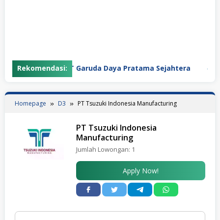
Rekomendasi:
PT Garuda Daya Pratama Sejahtera
PT
Homepage
D3
PT Tsuzuki Indonesia Manufacturing
PT Tsuzuki Indonesia
Manufacturing
Jumlah Lowongan:
1
Apply Now!