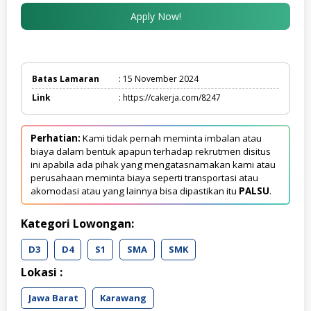
Apply Now!
Batas Lamaran
: 15 November 2024
Link
: https://cakerja.com/8247
Perhatian:
Kami tidak pernah meminta imbalan atau
biaya dalam bentuk apapun terhadap rekrutmen disitus
ini apabila ada pihak yang mengatasnamakan kami atau
perusahaan meminta biaya seperti transportasi atau
akomodasi atau yang lainnya bisa dipastikan itu
PALSU
.
Kategori Lowongan:
D3
D4
S1
SMA
SMK
Lokasi :
Jawa Barat
Karawang