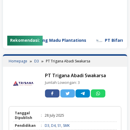
Rekomendasi:
PT Gunung Madu Plantations
PT Bifarma Adi
Homepage
D3
PT Trigana Abadi Swakarsa
PT Trigana Abadi Swakarsa
Jumlah Lowongan:
3
Tanggal
:
28 July 2025
Dipublish
Pendidikan
:
D3
,
D4
,
S1
,
SMK