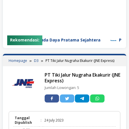
Rekomendasi:
PT Garuda Daya Pratama Sejahtera
PT Panas
Homepage
D3
PT Tiki Jalur Nugraha Ekakurir (JNE Express)
PT Tiki Jalur Nugraha Ekakurir (JNE
Express)
Jumlah Lowongan:
5
Tanggal
:
24 July 2023
Dipublish