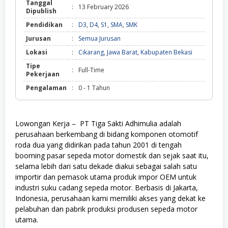
Tanggal
:
13 February 2026
Dipublish
Pendidikan
:
D3
,
D4
,
S1
,
SMA
,
SMK
Jurusan
:
Semua Jurusan
Lokasi
:
Cikarang
,
Jawa Barat
,
Kabupaten Bekasi
Tipe
:
Full-Time
Pekerjaan
Pengalaman
:
0 - 1 Tahun
Lowongan Kerja –
PT Tiga Sakti Adhimulia
adalah
perusahaan berkembang di bidang komponen otomotif
roda dua yang didirikan pada tahun 2001 di tengah
booming pasar sepeda motor domestik dan sejak saat itu,
selama lebih dari satu dekade diakui sebagai salah satu
importir dan pemasok utama produk impor OEM untuk
industri suku cadang sepeda motor. Berbasis di Jakarta,
Indonesia, perusahaan kami memiliki akses yang dekat ke
pelabuhan dan pabrik produksi produsen sepeda motor
utama.