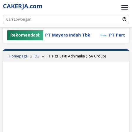
Skip
CAKERJA.com
to
content
Rekomendasi:
PT Mayora Indah Tbk
PT Pertiwi Ag
Homepage
D3
PT Tiga Sakti Adhimulia (TSA Group)